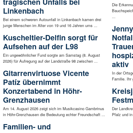
tragischen Unfalls bei
Die Erkennu
Linkenbach
Bauchspeich
...
Bei einem schweren Autounfall in Linkenbach kamen drei
junge Menschen im Alter von 19 und 16 Jahren ums ...
Jenny
Kuscheltier-Delfin sorgt für
Notfa
Aufsehen auf der L98
Traue
hospi
Ein ungewöhnlicher Fund sorgte am Samstag (8. August
2026) für Aufregung auf der Landstraße 98 zwischen ...
aktiv
Gitarrenvirtuose Vicente
In der Ortsg
Familie. Ihr
Patíz übernimmt
Konzertabend in Höhr-
Kreis
Grenzhausen
Festm
Am 14. August 2026 zeigt sich im Musikcasino Gambrinus
Der Landkre
in Höhr-Grenzhausen die Bedeutung echter Freundschaft ...
Pfalz und i
Familien- und