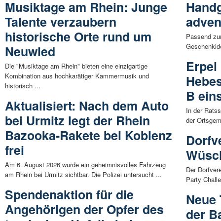
Musiktage am Rhein: Junge
Handg
Talente verzaubern
adven
historische Orte rund um
Passend zur 
Geschenkide
Neuwied
Erpel
Die "Musiktage am Rhein" bieten eine einzigartige
Kombination aus hochkarätiger Kammermusik und
Hebes
historisch ...
B ein
Aktualisiert: Nach dem Auto
In der Rats
bei Urmitz legt der Rhein
der Ortsgem
Bazooka-Rakete bei Koblenz
Dorfv
frei
Wüsch
Am 6. August 2026 wurde ein geheimnisvolles Fahrzeug
Der Dorfver
am Rhein bei Urmitz sichtbar. Die Polizei untersucht ...
Party Chall
Spendenaktion für die
Neue 
Angehörigen der Opfer des
der B