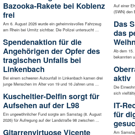
Bazooka-Rakete bei Koblenz
Auf einer E
(SWN) den E
frei
Das S
Am 6. August 2026 wurde ein geheimnisvolles Fahrzeug
am Rhein bei Urmitz sichtbar. Die Polizei untersucht ...
das p
Spendenaktion für die
Weih
Angehörigen der Opfer des
Ab dem 15.
bekannten u
tragischen Unfalls bei
Linkenbach
Oberr
aktiv
Bei einem schweren Autounfall in Linkenbach kamen drei
junge Menschen im Alter von 19 und 16 Jahren ums ...
Die Einwohn
sich vielfäl
Kuscheltier-Delfin sorgt für
Aufsehen auf der L98
IT-Re
für di
Ein ungewöhnlicher Fund sorgte am Samstag (8. August
2026) für Aufregung auf der Landstraße 98 zwischen ...
gesuc
Gitarrenvirtuose Vicente
Am Samstag,