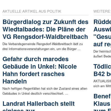
AKTUELLE ARTIKEL AUS POLITIK
WEITERE
Bürgerdialog zur Zukunft des
Rüdde
Wiedtalbades: Die Pläne der
Auswi
VG Rengsdorf-Waldbreitbach
"Gesu
auf r
Die Verbandsgemeinde Rengsdorf-Waldbreitbach lädt zu
drei Informationsveranstaltungen ein, um die Bürger ...
Der heimisc
äußert Bede
Gefahr durch marodes
Gebäude in Unkel: Nicole
Tödli
Hahn fordert rasches
B42 b
Handeln
AKTUALISIER
sich am Mit
Nach heftigen Regenfällen hat sich der Zustand eines alten
Gebäudes in Unkel deutlich verschlechtert. ...
Benef
Landrat Hallerbach stellt
Klaus
einiges zur
zum 