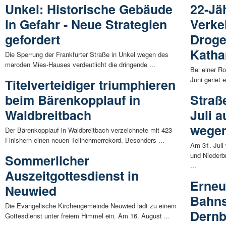
Unkel: Historische Gebäude
22-Jä
in Gefahr - Neue Strategien
Verke
gefordert
Droge
Katha
Die Sperrung der Frankfurter Straße in Unkel wegen des
maroden Mies-Hauses verdeutlicht die dringende ...
Bei einer Ro
Juni geriet e
Titelverteidiger triumphieren
beim Bärenkopplauf in
Straß
Waldbreitbach
Juli a
wegen
Der Bärenkopplauf in Waldbreitbach verzeichnete mit 423
Finishern einen neuen Teilnehmerrekord. Besonders ...
Am 31. Juli
und Niederb
Sommerlicher
...
Auszeitgottesdienst in
Erneu
Neuwied
Bahns
Die Evangelische Kirchengemeinde Neuwied lädt zu einem
Dernb
Gottesdienst unter freiem Himmel ein. Am 16. August ...