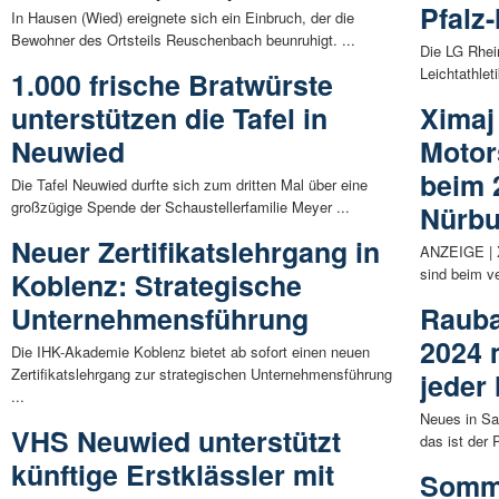
Pfalz
In Hausen (Wied) ereignete sich ein Einbruch, der die
Bewohner des Ortsteils Reuschenbach beunruhigt. ...
Die LG Rhei
Leichtathle
1.000 frische Bratwürste
unterstützen die Tafel in
Ximaj
Neuwied
Motor
beim 
Die Tafel Neuwied durfte sich zum dritten Mal über eine
großzügige Spende der Schaustellerfamilie Meyer ...
Nürbu
Neuer Zertifikatslehrgang in
ANZEIGE | 
sind beim v
Koblenz: Strategische
Unternehmensführung
Rauba
2024 
Die IHK-Akademie Koblenz bietet ab sofort einen neuen
Zertifikatslehrgang zur strategischen Unternehmensführung
jeder
...
Neues in Sa
VHS Neuwied unterstützt
das ist der 
künftige Erstklässler mit
Somme