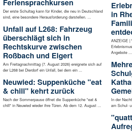
Feriensprachkursen
Erle
Der erste Schultag kann für Kinder, die neu in Deutschland
in Rhe
sind, eine besondere Herausforderung darstellen. ...
Famil
Unfall auf L268: Fahrzeug
entde
überschlägt sich in
ANZEIGE | 
Rechtskurve zwischen
Erlebnismus
Angebote ..
Roßbach und Elgert
Mehre
Am Freitagnachmittag (7. August 2026) ereignete sich auf
der L268 bei Dierdorf ein Unfall, bei dem ein ...
Schul
Neuwied: Suppenküche "eat
Katha
& chill" kehrt zurück
Geme
Nach der Sommerpause öffnet die Suppenküche "eat &
In der Nach
chill" in Neuwied wieder ihre Türen. Ab dem 12. August ...
am Schul- u
"quat
Aufre