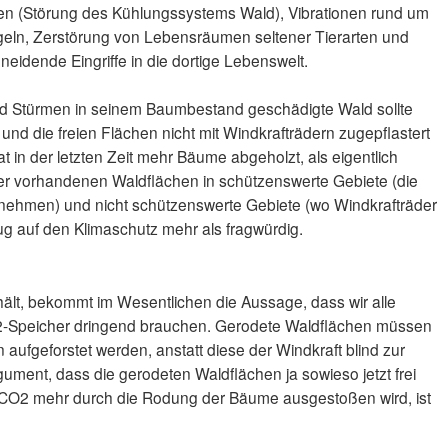
n (Störung des Kühlungssystems Wald), Vibrationen rund um
geln, Zerstörung von Lebensräumen seltener Tierarten und
neidende Eingriffe in die dortige Lebenswelt.
d Stürmen in seinem Baumbestand geschädigte Wald sollte
 und die freien Flächen nicht mit Windkrafträdern zugepflastert
 in der letzten Zeit mehr Bäume abgeholzt, als eigentlich
er vorhandenen Waldflächen in schützenswerte Gebiete (die
ufnehmen) und nicht schützenswerte Gebiete (wo Windkrafträder
ug auf den Klimaschutz mehr als fragwürdig.
hält, bekommt im Wesentlichen die Aussage, dass wir alle
-Speicher dringend brauchen. Gerodete Waldflächen müssen
 aufgeforstet werden, anstatt diese der Windkraft blind zur
ument, dass die gerodeten Waldflächen ja sowieso jetzt frei
i CO2 mehr durch die Rodung der Bäume ausgestoßen wird, ist