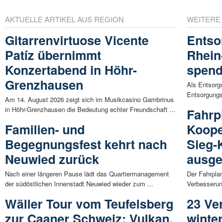
AKTUELLE ARTIKEL AUS REGION
WEITERE
Gitarrenvirtuose Vicente
Entso
Patíz übernimmt
Rhein
Konzertabend in Höhr-
spend
Grenzhausen
Als Entsorgu
Entsorgungs
Am 14. August 2026 zeigt sich im Musikcasino Gambrinus
in Höhr-Grenzhausen die Bedeutung echter Freundschaft ...
Fahrp
Familien- und
Koope
Begegnungsfest kehrt nach
Sieg-
Neuwied zurück
ausge
Nach einer längeren Pause lädt das Quartiermanagement
Der Fahrpla
der südöstlichen Innenstadt Neuwied wieder zum ...
Verbesserun
Wäller Tour vom Teufelsberg
23 Ve
zur Caaner Schweiz: Vulkan,
winter