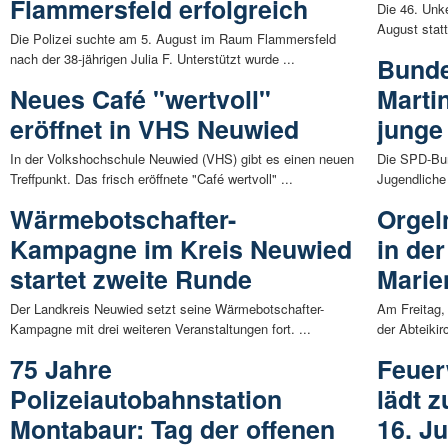
Flammersfeld erfolgreich
Die 46. Unke
August statt
Die Polizei suchte am 5. August im Raum Flammersfeld
nach der 38-jährigen Julia F. Unterstützt wurde ...
Bunde
Neues Café "wertvoll"
Marti
eröffnet in VHS Neuwied
junge
In der Volkshochschule Neuwied (VHS) gibt es einen neuen
Die SPD-Bund
Treffpunkt. Das frisch eröffnete "Café wertvoll" ...
Jugendliche 
Wärmebotschafter-
Orgel
Kampagne im Kreis Neuwied
in der
startet zweite Runde
Marie
Der Landkreis Neuwied setzt seine Wärmebotschafter-
Am Freitag, 
Kampagne mit drei weiteren Veranstaltungen fort. ...
der Abteikir
75 Jahre
Feuer
Polizeiautobahnstation
lädt 
Montabaur: Tag der offenen
16. Ju