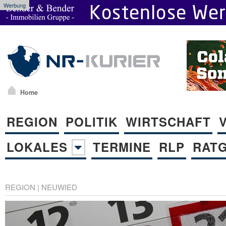
Werbung
Home
REGION
POLITIK
WIRTSCHAFT
LOKALES
TERMINE
RLP
RAT
REGION
|
NEUWIED