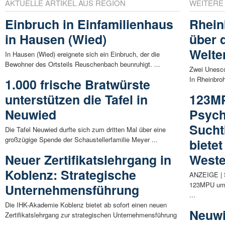
AKTUELLE ARTIKEL AUS REGION
WEITERE
Einbruch in Einfamilienhaus
Rhein
in Hausen (Wied)
über 
Welte
In Hausen (Wied) ereignete sich ein Einbruch, der die
Bewohner des Ortsteils Reuschenbach beunruhigt. ...
Zwei Unesco
In Rheinbroh
1.000 frische Bratwürste
unterstützen die Tafel in
123M
Neuwied
Psych
Sucht
Die Tafel Neuwied durfte sich zum dritten Mal über eine
großzügige Spende der Schaustellerfamilie Meyer ...
biete
Neuer Zertifikatslehrgang in
Weste
Koblenz: Strategische
ANZEIGE | 
123MPU um 
Unternehmensführung
...
Die IHK-Akademie Koblenz bietet ab sofort einen neuen
Neuwie
Zertifikatslehrgang zur strategischen Unternehmensführung
...