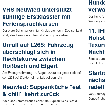
Hunde
VHS Neuwied unterstützt
verwa
künftige Erstklässler mit
Der Hund ist
Wohnungsdur
Feriensprachkursen
11. I
Der erste Schultag kann für Kinder, die neu in Deutschland
sind, eine besondere Herausforderung darstellen. ...
Rohst
Unfall auf L268: Fahrzeug
Taxon
überschlägt sich in
Nachh
Rechtskurve zwischen
Bereits zum
IHK Limburg 
Roßbach und Elgert
Startr
Am Freitagnachmittag (7. August 2026) ereignete sich auf
der L268 bei Dierdorf ein Unfall, bei dem ein ...
nächs
Neuwied: Suppenküche "eat
radelt
& chill" kehrt zurück
Von Sonntag,
Bendorf lebe
Nach der Sommerpause öffnet die Suppenküche "eat &