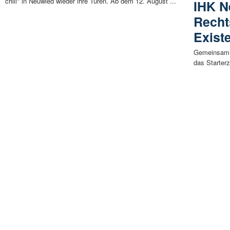
chill" in Neuwied wieder ihre Türen. Ab dem 12. August ...
IHK N
Recht
Exist
Gemeinsam 
das Starterz