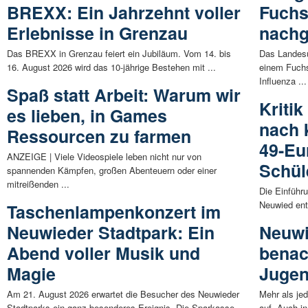
BREXX: Ein Jahrzehnt voller
Fuchs
Erlebnisse in Grenzau
nach
Das BREXX in Grenzau feiert ein Jubiläum. Vom 14. bis
Das Landesu
16. August 2026 wird das 10-jährige Bestehen mit ...
einem Fuchs
Influenza ...
Spaß statt Arbeit: Warum wir
Kriti
es lieben, in Games
nach 
Ressourcen zu farmen
49-Eur
ANZEIGE | Viele Videospiele leben nicht nur von
Schül
spannenden Kämpfen, großen Abenteuern oder einer
mitreißenden ...
Die Einführ
Neuwied ent
Taschenlampenkonzert im
Neuwieder Stadtpark: Ein
Neuwi
Abend voller Musik und
benac
Magie
Jugen
Am 21. August 2026 erwartet die Besucher des Neuwieder
Mehr als je
Stadtparks ein ganz besonderes Ereignis. Die Sparkasse ...
auf. Auch i