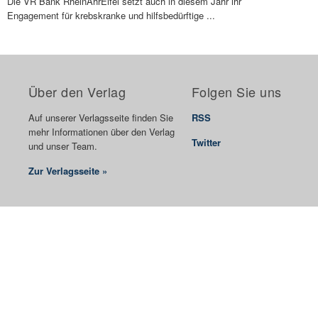
Die VR Bank RheinAhrEifel setzt auch in diesem Jahr ihr
Engagement für krebskranke und hilfsbedürftige ...
Über den Verlag
Folgen Sie uns
Auf unserer Verlagsseite finden Sie
RSS
mehr Informationen über den Verlag
Twitter
und unser Team.
Zur Verlagsseite »