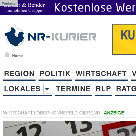
Werbung
Home
REGION
POLITIK
WIRTSCHAFT
LOKALES
TERMINE
RLP
RAT
WIRTSCHAFT
|
OBERHONNEFELD-GIEREND
|
ANZEIGE