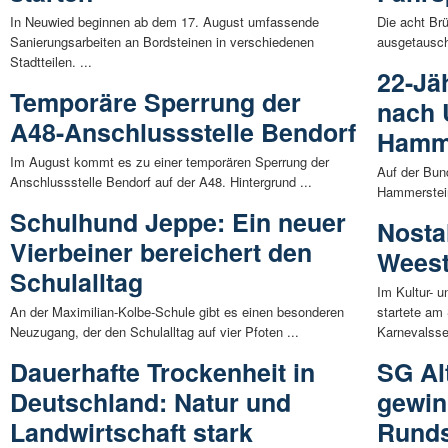
In Neuwied beginnen ab dem 17. August umfassende
Die acht Br
Sanierungsarbeiten an Bordsteinen in verschiedenen
ausgetauscht
Stadtteilen. ...
22-Jä
Temporäre Sperrung der
nach U
A48-Anschlussstelle Bendorf
Hamme
Im August kommt es zu einer temporären Sperrung der
Auf der Bun
Anschlussstelle Bendorf auf der A48. Hintergrund ...
Hammerstein
Schulhund Jeppe: Ein neuer
Nosta
Vierbeiner bereichert den
Weest
Schulalltag
Im Kultur- 
An der Maximilian-Kolbe-Schule gibt es einen besonderen
startete am
Neuzugang, der den Schulalltag auf vier Pfoten ...
Karnevalsse
Dauerhafte Trockenheit in
SG Al
Deutschland: Natur und
gewin
Landwirtschaft stark
Runds