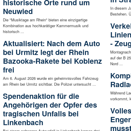
historische Orte rund um
In diesem Ja
Neuwied
Bestehen. Üb
Die "Musiktage am Rhein" bieten eine einzigartige
Verke
Kombination aus hochkarätiger Kammermusik und
historisch ...
Linie
Aktualisiert: Nach dem Auto
- Zeu
bei Urmitz legt der Rhein
Montagnachm
auf der B 2
Bazooka-Rakete bei Koblenz
Nord ...
frei
Kompl
Am 6. August 2026 wurde ein geheimnisvolles Fahrzeug
Radla
am Rhein bei Urmitz sichtbar. Die Polizei untersucht ...
Während Lad
Spendenaktion für die
vorkommt, k
Angehörigen der Opfer des
Volle
tragischen Unfalls bei
Enger
Linkenbach
musst
Bei einem schweren Autounfall in Linkenbach kamen drei