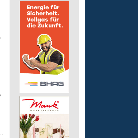
r
.
s
..