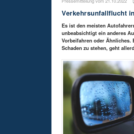
Pressemitteilung vom 21.10.2022
Verkehrsunfallflucht 
Es ist den meisten Autofahrer
unbeabsichtigt ein anderes Au
Vorbeifahren oder Ähnliches. 
Schaden zu stehen, geht allerd