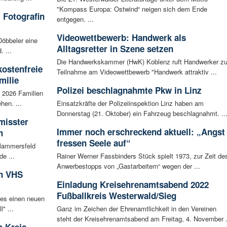
"Kompass Europa: Ostwind“ neigen sich dem Ende
 Fotografin
entgegen. ...
Videowettbewerb: Handwerk als
Döbbeler eine
Alltagsretter in Szene setzen
 ...
Die Handwerkskammer (HwK) Koblenz ruft Handwerker zu
kostenfreie
Teilnahme am Videowettbewerb "Handwerk attraktiv ...
milie
Polizei beschlagnahmte Pkw in Linz
i 2026 Familien
hen. ...
Einsatzkräfte der Polizeiinspektion Linz haben am
Donnerstag (21. Oktober) ein Fahrzeug beschlagnahmt. ..
misster
Immer noch erschreckend aktuell: „Angst
h
fressen Seele auf“
Flammersfeld
de ...
Rainer Werner Fassbinders Stück spielt 1973, zur Zeit de
Anwerbestopps von „Gastarbeitern“ wegen der ...
in VHS
Einladung Kreisehrenamtsabend 2022
Fußballkreis Westerwald/Sieg
 es einen neuen
" ...
Ganz im Zeichen der Ehrenamtlichkeit in den Vereinen
steht der Kreisehrenamtsabend am Freitag, 4. November .
 Kreis