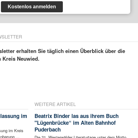
Kostenlos anmelden
WSLETTER
etter erhalten Sie täglich einen Überblick über die
m Kreis Neuwied.
WEITERE ARTIKEL
ulassung im
Beatrix Binder las aus ihrem Buch
"Lügenbrücke“ im Alten Bahnhof
Puderbach
sung im Kreis
nbarung ...
Die 21. Westerwälder Literaturtage unter dem Motto