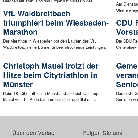
Bärchenlauf statt, und das Organisationsteam des ...
Am Dienstag
Streifenwag
VfL Waldbreitbach
triumphiert beim Wiesbaden-
CDU R
Marathon
Vorst
Der Marathon in Wiesbaden bot den Läufern des VfL
Die CDU Reng
Waldbreitbach eine Bühne für beeindruckende Leistungen.
Generalsekr
...
...
Christoph Mauel trotzt der
Gemei
Hitze beim Citytriathlon in
verans
Münster
Senio
Beim 18. Citytriathlon in Münster stellte sich Christoph
Das erste Gr
Mauel vom LT Puderbach erneut einer sportlichen ...
Senioren war
Über den Verlag
Folgen Sie uns