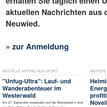
erhalten Sie täglich einen 
aktuellen Nachrichten aus 
Neuwied.
»
zur Anmeldung
AKTUELLE ARTIKEL AUS SPORT
WEITERE
"Unfug-Ultra": Lauf- und
Heimi
Wanderabenteuer im
Energ
Westerwald
profi
Novel
Am 27. September verwandelt sich der Westerwald in eine