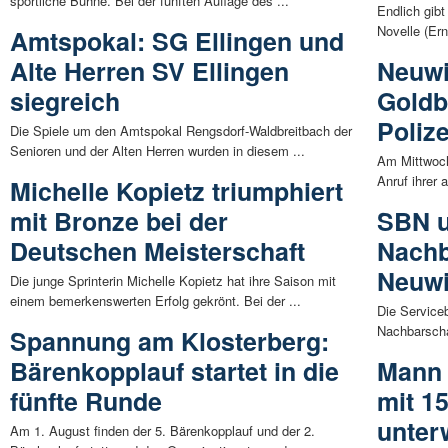
sportliche Bühne. Bei der fünften Auflage des ...
Endlich gibt
Novelle (Ern
Amtspokal: SG Ellingen und
Alte Herren SV Ellingen
Neuwi
siegreich
Goldb
Poliz
Die Spiele um den Amtspokal Rengsdorf-Waldbreitbach der
Senioren und der Alten Herren wurden in diesem ...
Am Mittwoch 
Anruf ihrer 
Michelle Kopietz triumphiert
mit Bronze bei der
SBN u
Deutschen Meisterschaft
Nachb
Neuw
Die junge Sprinterin Michelle Kopietz hat ihre Saison mit
einem bemerkenswerten Erfolg gekrönt. Bei der ...
Die Service
Nachbarschaf
Spannung am Klosterberg:
Bärenkopplauf startet in die
Mann 
fünfte Runde
mit 1
unter
Am 1. August finden der 5. Bärenkopplauf und der 2.