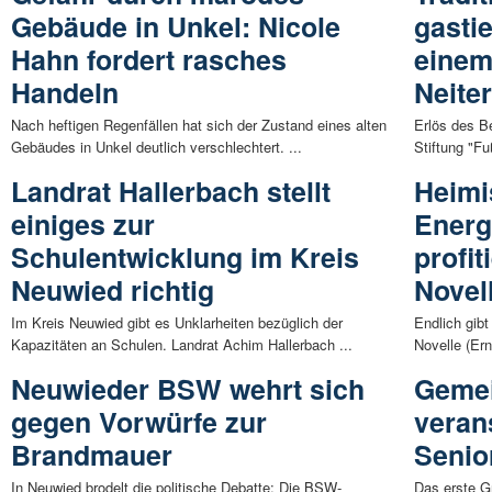
Gebäude in Unkel: Nicole
gasti
Hahn fordert rasches
einem
Handeln
Neite
Nach heftigen Regenfällen hat sich der Zustand eines alten
Erlös des Be
Gebäudes in Unkel deutlich verschlechtert. ...
Stiftung "Fu
Landrat Hallerbach stellt
Heimi
einiges zur
Energ
Schulentwicklung im Kreis
profi
Neuwied richtig
Novel
Im Kreis Neuwied gibt es Unklarheiten bezüglich der
Endlich gibt
Kapazitäten an Schulen. Landrat Achim Hallerbach ...
Novelle (Ern
Neuwieder BSW wehrt sich
Gemei
gegen Vorwürfe zur
verans
Brandmauer
Senio
In Neuwied brodelt die politische Debatte: Die BSW-
Das erste Gr