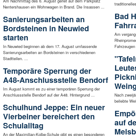
Am Nachmittag des 6. August geriet auf dem Parkplatz
traditionell
Nentershausen ein Wohnwagen in Brand. Die Insassen ...
Bad H
Sanierungsarbeiten an
Fahrr
Bordsteinen in Neuwied
Am vergang
starten
Rheinpromen
In Neuwied beginnen ab dem 17. August umfassende
Fahrzeugen 
Sanierungsarbeiten an Bordsteinen in verschiedenen
"Tafe
Stadtteilen. ...
Leute
Temporäre Sperrung der
Pickn
A48-Anschlussstelle Bendorf
Wein
Im August kommt es zu einer temporären Sperrung der
Anschlussstelle Bendorf auf der A48. Hintergrund ...
Nach zweijä
beliebte Wei
Schulhund Jeppe: Ein neuer
Empör
Vierbeiner bereichert den
auf d
Schulalltag
Mels
An der Maximilian-Kolbe-Schule gibt es einen besonderen