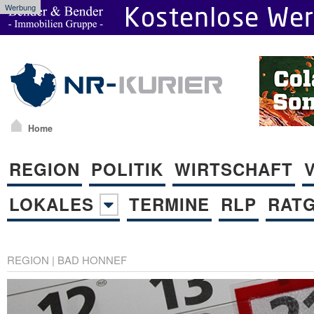
Werbung
Home
REGION
POLITIK
WIRTSCHAFT
LOKALES
TERMINE
RLP
RAT
REGION
|
BAD HONNEF