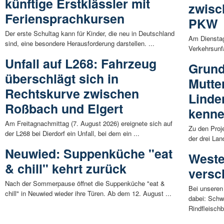
künftige Erstklässler mit
zwisc
Feriensprachkursen
PKW
Der erste Schultag kann für Kinder, die neu in Deutschland
Am Dienstag
sind, eine besondere Herausforderung darstellen. ...
Verkehrsunfä
Unfall auf L268: Fahrzeug
Grund
überschlägt sich in
Mutte
Rechtskurve zwischen
Linde
Roßbach und Elgert
kenn
Am Freitagnachmittag (7. August 2026) ereignete sich auf
Zu den Proje
der L268 bei Dierdorf ein Unfall, bei dem ein ...
der drei Lan
Neuwied: Suppenküche "eat
Weste
& chill" kehrt zurück
versc
Nach der Sommerpause öffnet die Suppenküche "eat &
Bei unseren
chill" in Neuwied wieder ihre Türen. Ab dem 12. August ...
dabei: Schw
Rindfleischb