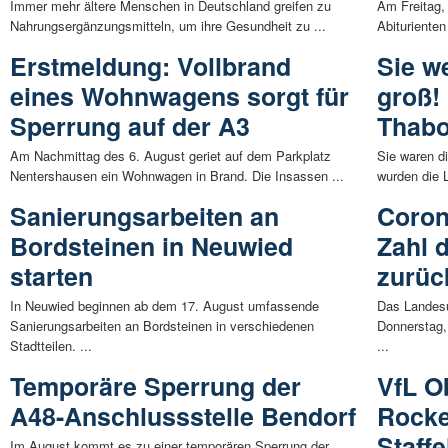
Immer mehr ältere Menschen in Deutschland greifen zu
Am Freitag, 
Nahrungsergänzungsmitteln, um ihre Gesundheit zu ...
Abituriente
Erstmeldung: Vollbrand
Sie w
eines Wohnwagens sorgt für
groß!
Sperrung auf der A3
Thabo
Am Nachmittag des 6. August geriet auf dem Parkplatz
Sie waren d
Nentershausen ein Wohnwagen in Brand. Die Insassen ...
wurden die L
Sanierungsarbeiten an
Coron
Bordsteinen in Neuwied
Zahl 
starten
zurüc
In Neuwied beginnen ab dem 17. August umfassende
Das Landes
Sanierungsarbeiten an Bordsteinen in verschiedenen
Donnerstag,
Stadtteilen. ...
...
Temporäre Sperrung der
VfL O
A48-Anschlussstelle Bendorf
Rocke
Staff
Im August kommt es zu einer temporären Sperrung der