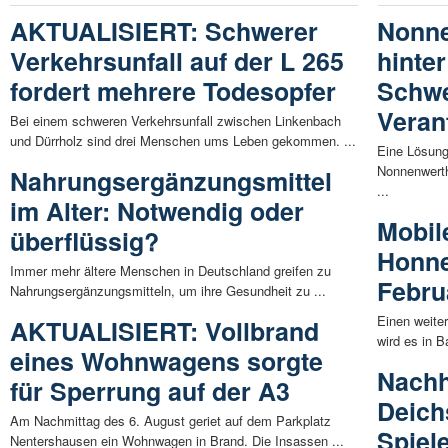
AKTUALISIERT: Schwerer
Nonne
Verkehrsunfall auf der L 265
hinte
fordert mehrere Todesopfer
Schwe
Veran
Bei einem schweren Verkehrsunfall zwischen Linkenbach
und Dürrholz sind drei Menschen ums Leben gekommen. ...
Eine Lösun
Nonnenwerth 
Nahrungsergänzungsmittel
...
im Alter: Notwendig oder
Mobil
überflüssig?
Honne
Immer mehr ältere Menschen in Deutschland greifen zu
Febru
Nahrungsergänzungsmitteln, um ihre Gesundheit zu ...
Einen weite
AKTUALISIERT: Vollbrand
wird es in 
eines Wohnwagens sorgte
Nachh
für Sperrung auf der A3
Deich
Am Nachmittag des 6. August geriet auf dem Parkplatz
Spiel
Nentershausen ein Wohnwagen in Brand. Die Insassen ...