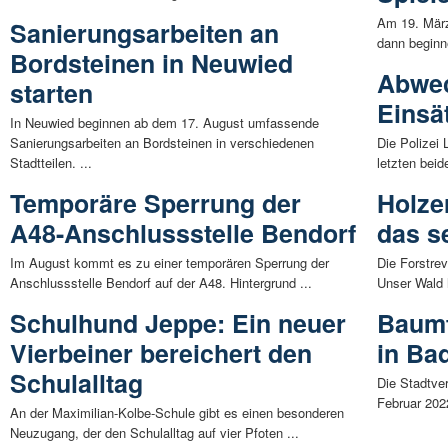
Am 19. März
Sanierungsarbeiten an
dann beginne
Bordsteinen in Neuwied
Abwec
starten
Einsät
In Neuwied beginnen ab dem 17. August umfassende
Sanierungsarbeiten an Bordsteinen in verschiedenen
Die Polizei 
Stadtteilen. ...
letzten bei
Temporäre Sperrung der
Holze
A48-Anschlussstelle Bendorf
das s
Im August kommt es zu einer temporären Sperrung der
Die Forstre
Anschlussstelle Bendorf auf der A48. Hintergrund ...
Unser Wald h
Schulhund Jeppe: Ein neuer
Baumf
Vierbeiner bereichert den
in Ba
Schulalltag
Die Stadtve
Februar 2022
An der Maximilian-Kolbe-Schule gibt es einen besonderen
Neuzugang, der den Schulalltag auf vier Pfoten ...