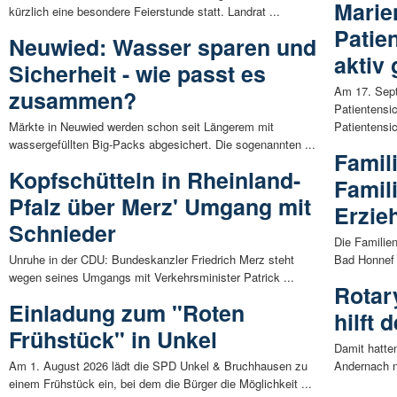
Marie
kürzlich eine besondere Feierstunde statt. Landrat ...
Patie
Neuwied: Wasser sparen und
aktiv 
Sicherheit - wie passt es
Am 17. Sept
zusammen?
Patientensic
Märkte in Neuwied werden schon seit Längerem mit
Patientensic
wassergefüllten Big-Packs abgesichert. Die sogenannten ...
Famili
Kopfschütteln in Rheinland-
Famil
Pfalz über Merz' Umgang mit
Erzie
Schnieder
Die Familie
Unruhe in der CDU: Bundeskanzler Friedrich Merz steht
Bad Honnef u
wegen seines Umgangs mit Verkehrsminister Patrick ...
Rotar
Einladung zum "Roten
hilft 
Frühstück" in Unkel
Damit hatte
Am 1. August 2026 lädt die SPD Unkel & Bruchhausen zu
Andernach n
einem Frühstück ein, bei dem die Bürger die Möglichkeit ...