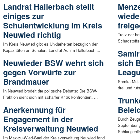
Landrat Hallerbach stellt
Menze
einiges zur
wiede
Schulentwicklung im Kreis
freig
Neuwied richtig
Trotz der h
Schadstoffs
Im Kreis Neuwied gibt es Unklarheiten bezüglich der
Kapazitäten an Schulen. Landrat Achim Hallerbach ...
Samir
Neuwieder BSW wehrt sich
sich 
gegen Vorwürfe zur
Leag
Brandmauer
Samira Muje
drei und rut
In Neuwied brodelt die politische Debatte: Die BSW-
Fraktion sieht sich mit scharfer Kritik konfrontiert, ...
Trunk
Anerkennung für
Belei
Engagement in der
Durch Zeug
September g
Kreisverwaltung Neuwied
Schlangenlin
Im Max-zu-Wied-Saal der Kreisverwaltung Neuwied fand